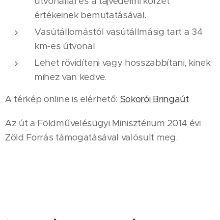
útvonallal és a tájvédelmi körzet
értékeinek bemutatásával.
Vasútállomástól vasútállmásig tart a 34
km-es útvonal
Lehet rövidíteni vagy hosszabbítani, kinek
mihez van kedve.
A térkép online is elérhető:
Sokorói Bringaút
Az út a Földművelésügyi Minisztérium 2014 évi
Zöld Forrás támogatásával valósult meg.