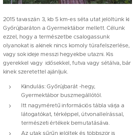
2015 tavaszán 3, kb 5 km-es séta utat jelöltünk ki
Győrújbaráton a Gyermektábor mellett. Célunk
ezzel, hogy a természetbe csalogassunk
olyanokat is akinek nincs komoly túrafelszerlése,
vagy sok ideje messzi hegyekbe utazni. Kis
gyerekkel vagy idősekkel, futva vagy sétálva, bár
kinek szeretettel ajánljuk.
Kiindulás: Győrújbarát -hegy,
Gyermektábor buszmegállótól.
Itt nagyméretű információs tábla várja a
látogatókat, térképpel, útvonalleírással,
természeti értékek bemutatásáva.
Az utak sűrűn jelöltek és többször is