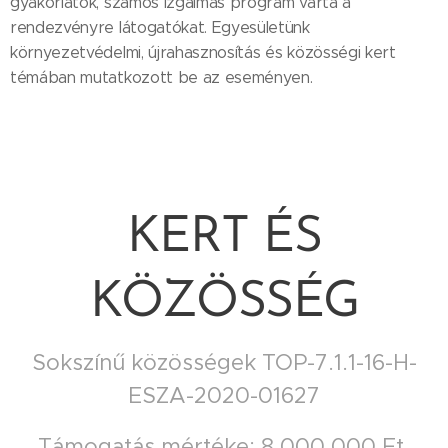
gyakorlatok, számos izgalmas program várta a
rendezvényre látogatókat. Egyesületünk
környezetvédelmi, újrahasznosítás és közösségi kert
témában mutatkozott be az eseményen.
KERT ÉS
KÖZÖSSÉG
Sokszínű közösségek TOP-7.1.1-16-H-
ESZA-2020-01627
Támogatás mértéke: 8 000 000 Ft,