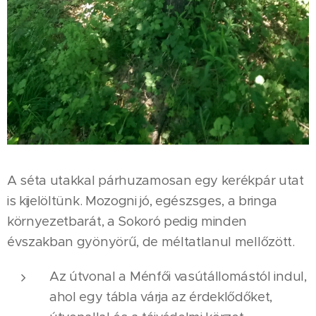
A séta utakkal párhuzamosan egy kerékpár utat
is kijelöltünk. Mozogni jó, egészsges, a bringa
környezetbarát, a Sokoró pedig minden
évszakban gyönyörű, de méltatlanul mellőzött.
Az útvonal a Ménfői vasútállomástól indul,
ahol egy tábla várja az érdeklődőket,