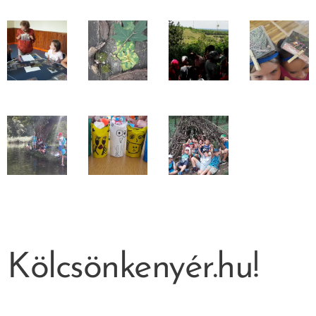
Kölcsönkenyér.hu!